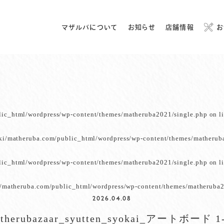
マザルバについて
お知らせ
店舗情報
お
lic_html/wordpress/wp-content/themes/matheruba2021/single.php
on l
ki/matheruba.com/public_html/wordpress/wp-content/themes/matherub
lic_html/wordpress/wp-content/themes/matheruba2021/single.php
on l
/matheruba.com/public_html/wordpress/wp-content/themes/matheruba2
2026.04.08
therubazaar_syutten_syokai_アートボード 1