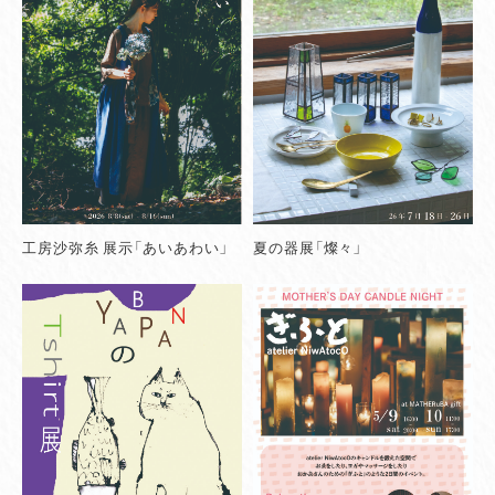
工房沙弥糸 展示「あいあわい」
夏の器展「燦々」