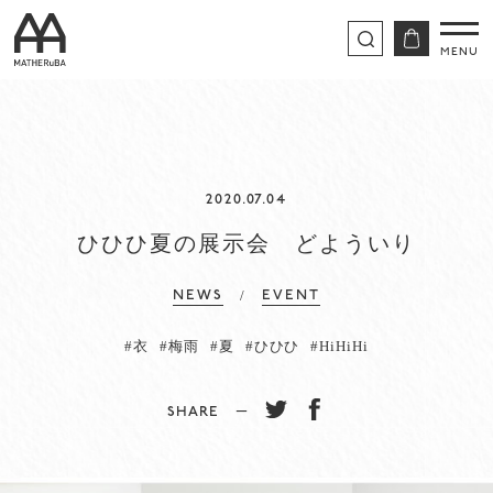
2020.07.04
ひひひ夏の展示会 どよういり
/
NEWS
EVENT
#衣
#梅雨
#夏
#ひひひ
#HiHiHi
SHARE −