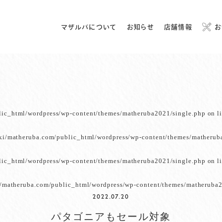
マザルバについて
お知らせ
店舗情報
お
lic_html/wordpress/wp-content/themes/matheruba2021/single.php
on l
ki/matheruba.com/public_html/wordpress/wp-content/themes/matherub
lic_html/wordpress/wp-content/themes/matheruba2021/single.php
on l
/matheruba.com/public_html/wordpress/wp-content/themes/matheruba2
2022.07.20
パタゴニアもセール対象