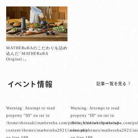
MATHERuBAのこだわりを詰め
込んだ「MATHERuBA
Original」。
イベント情報
記事一覧を見る
Warning
: Attempt to read
Warning
: Attempt to read
property "ID" on int in
property "ID" on int in
/home/shiozaki/matheruba.com/public_html/wordpress/wp-
/home/shiozaki/matheruba.com/pu
content/themes/matheruba2021/index.php
content/themes/matheruba2021/in
on line
189
on line
189