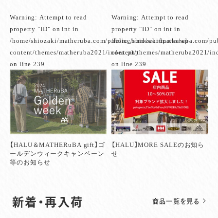
Warning
: Attempt to read
Warning
: Attempt to read
property "ID" on int in
property "ID" on int in
/home/shiozaki/matheruba.com/public_html/wordpress/wp-
/home/shiozaki/matheruba.com/pu
content/themes/matheruba2021/index.php
content/themes/matheruba2021/in
on line
239
on line
239
【HALU＆MATHERuBA gift】ゴ
【HALU】MORE SALEのお知ら
ールデンウィークキャンペーン
せ
等のお知らせ
新着・再入荷
商品一覧を見る