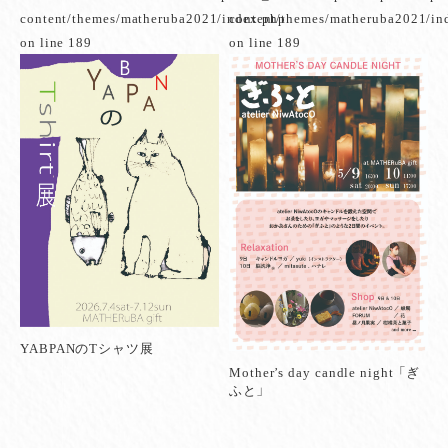
content/themes/matheruba2021/index.php
content/themes/matheruba2021/in
on line
189
on line
189
YABPANのTシャツ展
Mother’s day candle night 「ぎ
ふと」