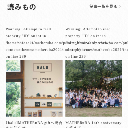
読みもの
記事一覧を見る
Warning
: Attempt to read
Warning
: Attempt to read
property "ID" on int in
property "ID" on int in
/home/shiozaki/matheruba.com/public_html/wordpress/wp-
/home/shiozaki/matheruba.com/pu
content/themes/matheruba2021/index.php
content/themes/matheruba2021/in
on line
239
on line
239
【halu】MATHERuBA giftへ統合
MATHERuBA 14th anniversary
のお知らせ
を終えて