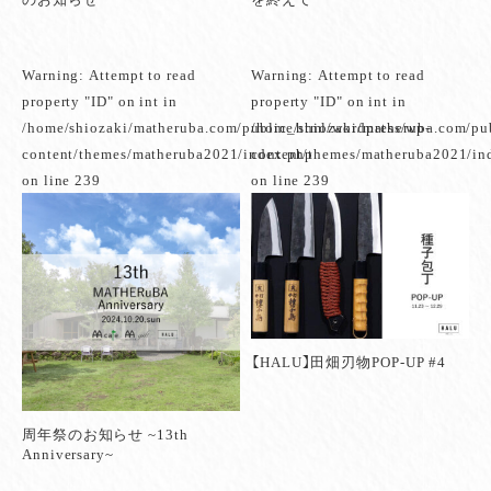
Warning
: Attempt to read
Warning
: Attempt to read
property "ID" on int in
property "ID" on int in
/home/shiozaki/matheruba.com/public_html/wordpress/wp-
/home/shiozaki/matheruba.com/pu
content/themes/matheruba2021/index.php
content/themes/matheruba2021/in
on line
239
on line
239
【HALU】田畑刃物POP-UP #4
周年祭のお知らせ ~13th
Anniversary~