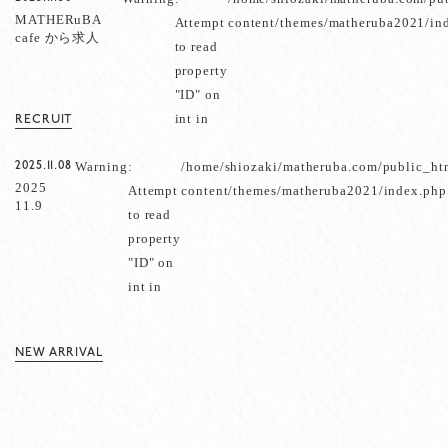
MATHERuBA
Attempt
content/themes/matheruba2021/in
cafe から求人
to read
のお知らせ
property
"ID" on
int in
RECRUIT
Warning
:
/home/shiozaki/matheruba.com/public_ht
2025.11.08
2025
Attempt
content/themes/matheruba2021/index.php
11.9
to read
sun
property
jincup
発売
"ID" on
につ
int in
いて
NEW ARRIVAL