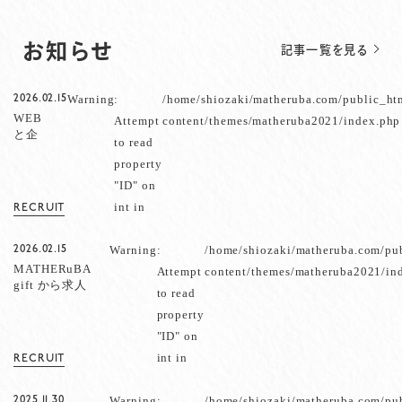
お知らせ
記事一覧を見る
Warning
:
/home/shiozaki/matheruba.com/public_ht
2026.02.15
WEB
Attempt
content/themes/matheruba2021/index.php
と企
to read
画 求
property
人の
お知
"ID" on
らせ
int in
RECRUIT
Warning
:
/home/shiozaki/matheruba.com/pu
2026.02.15
MATHERuBA
Attempt
content/themes/matheruba2021/in
gift から求人
to read
のお知らせ
property
"ID" on
int in
RECRUIT
Warning
:
/home/shiozaki/matheruba.com/pu
2025.11.30