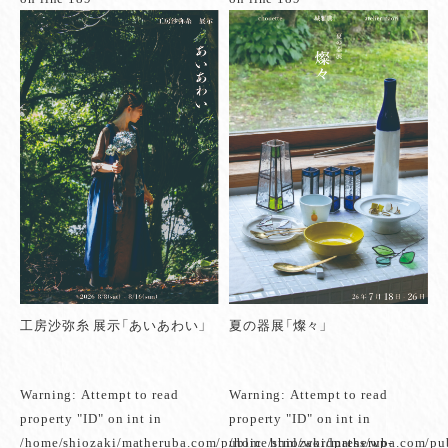
工房沙弥糸 展示「あいあわい」
夏の器展「燦々」
Warning
: Attempt to read
Warning
: Attempt to read
property "ID" on int in
property "ID" on int in
/home/shiozaki/matheruba.com/public_html/wordpress/wp-
/home/shiozaki/matheruba.com/pu