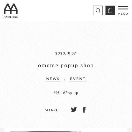
2020.10.07
omeme popup shop
/
NEWS
EVENT
#秋
#Pop-up
SHARE −