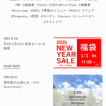
#秋
#紙版画
#GOAL ZERO Micro Flash
#城雅典
#bird camp
#BBQ
#季節のメニュー
#HALU
#フェア
#Patagonia
#照明
#カーテン
#muraco
#ハンバーガー
#アウトドア
2024.12.28
【HALU】2025 初売セール ＆
福袋
SHOP INFO
2024.10.12
周年祭のお知らせ ~13th
Anniversary~