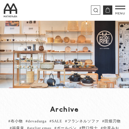
Archive
#布小物
#devadurga
#SALE
#フランネルソファ
#田畑刃物
#福森泉
#atelier emau
#ボールペン
#野口悦士
#中原みお