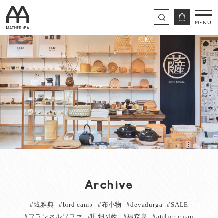
Archive
#城雅典
#bird camp
#布小物
#devadurga
#SALE
#フランネルソファ
#田畑刃物
#福森泉
#atelier emau