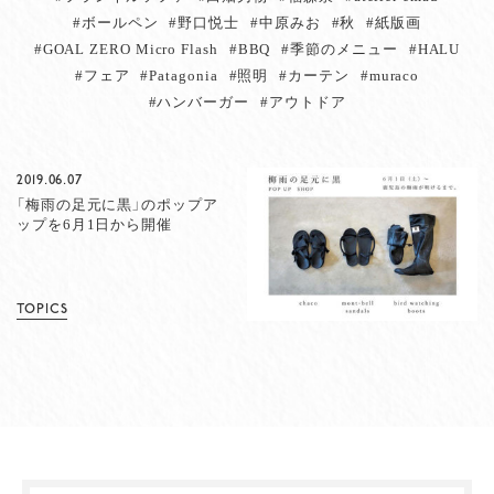
#ボールペン
#野口悦士
#中原みお
#秋
#紙版画
#GOAL ZERO Micro Flash
#BBQ
#季節のメニュー
#HALU
#フェア
#Patagonia
#照明
#カーテン
#muraco
#ハンバーガー
#アウトドア
2019.06.07
「梅雨の足元に黒」のポップア
ップを6月1日から開催
TOPICS