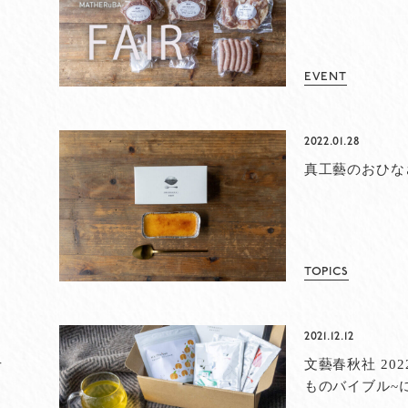
EVENT
2022.01.28
真工藝のおひな
TOPICS
2021.12.12
せ
文藝春秋社 202
ものバイブル~
ました。