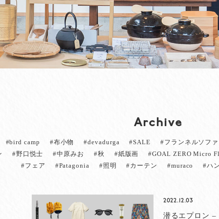
Archive
#bird camp
#布小物
#devadurga
#SALE
#フランネルソファ
ン
#野口悦士
#中原みお
#秋
#紙版画
#GOAL ZERO Micro Fl
#フェア
#Patagonia
#照明
#カーテン
#muraco
#ハ
2022.12.03
潜るエプロン – ku