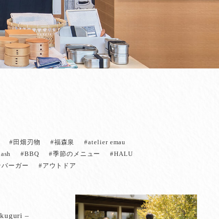
#田畑刃物
#福森泉
#atelier emau
ash
#BBQ
#季節のメニュー
#HALU
ンバーガー
#アウトドア
guri –