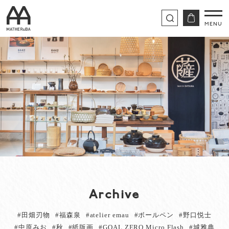
Archive
#田畑刃物
#福森泉
#atelier emau
#ボールペン
#野口悦士
#中原みお
#秋
#紙版画
#GOAL ZERO Micro Flash
#城雅典